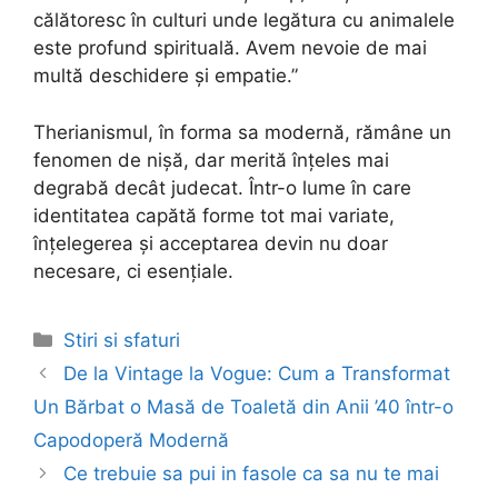
călătoresc în culturi unde legătura cu animalele
este profund spirituală. Avem nevoie de mai
multă deschidere și empatie.”
Therianismul, în forma sa modernă, rămâne un
fenomen de nișă, dar merită înțeles mai
degrabă decât judecat. Într-o lume în care
identitatea capătă forme tot mai variate,
înțelegerea și acceptarea devin nu doar
necesare, ci esențiale.
Categories
Stiri si sfaturi
Post
De la Vintage la Vogue: Cum a Transformat
navigation
Un Bărbat o Masă de Toaletă din Anii ’40 într-o
Capodoperă Modernă
Ce trebuie sa pui in fasole ca sa nu te mai