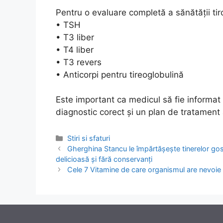
Pentru o evaluare completă a sănătății ti
• TSH
• T3 liber
• T4 liber
• T3 revers
• Anticorpi pentru tireoglobulină
Este important ca medicul să fie informat
diagnostic corect și un plan de tratament
Categories
Stiri si sfaturi
Post
Gherghina Stancu le împărtășește tinerelor gos
navigation
delicioasă și fără conservanți
Cele 7 Vitamine de care organismul are nevoie