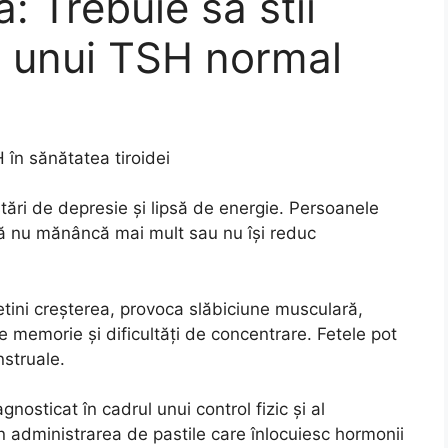
: Trebuie sa stii
le unui TSH normal
 în sănătatea tiroidei
ări de depresie și lipsă de energie. Persoanele
că nu mănâncă mai mult sau nu își reduc
etini creșterea, provoca slăbiciune musculară,
 memorie și dificultăți de concentrare. Fetele pot
struale.
nosticat în cadrul unui control fizic și al
n administrarea de pastile care înlocuiesc hormonii