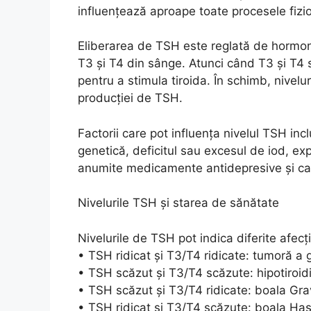
influențează aproape toate procesele fizi
Eliberarea de TSH este reglată de hormon
T3 și T4 din sânge. Atunci când T3 și T4
pentru a stimula tiroida. În schimb, nivel
producției de TSH.
Factorii care pot influența nivelul TSH incl
genetică, deficitul sau excesul de iod, ex
anumite medicamente antidepresive și can
Nivelurile TSH și starea de sănătate
Nivelurile de TSH pot indica diferite afecți
• TSH ridicat și T3/T4 ridicate: tumoră a 
• TSH scăzut și T3/T4 scăzute: hipotiroi
• TSH scăzut și T3/T4 ridicate: boala Gr
• TSH ridicat și T3/T4 scăzute: boala Ha