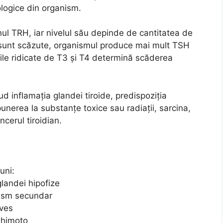
ologice din organism.
ul TRH, iar nivelul său depinde de cantitatea de
 sunt scăzute, organismul produce mai mult TSH
urile ridicate de T3 și T4 determină scăderea
ud inflamația glandei tiroide, predispoziția
punerea la substanțe toxice sau radiații, sarcina,
cerul tiroidian.
uni:
glandei hipofize
dism secundar
aves
shimoto