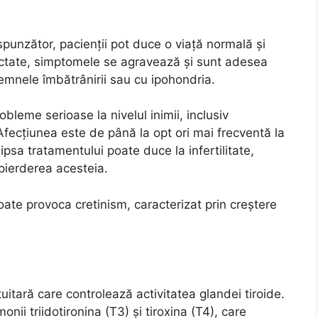
punzător, pacienții pot duce o viață normală și
ectate, simptomele se agravează și sunt adesea
semnele îmbătrânirii sau cu ipohondria.
bleme serioase la nivelul inimii, inclusiv
 Afecțiunea este de până la opt ori mai frecventă la
ipsa tratamentului poate duce la infertilitate,
 pierderea acesteia.
oate provoca cretinism, caracterizat prin creștere
tară care controlează activitatea glandei tiroide.
ii triidotironina (T3) și tiroxina (T4), care