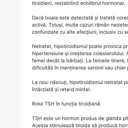
tiroidieni, restabilind echilibrul hormonal.
Dacă boala este detectată și tratată cores
activă. Totuși, multe cazuri rămân nedet
confundate cu alte afecțiuni, inclusiv cu 
Netratat, hipotiroidismul poate provoca pro
hipertensiune și creșterea colesterolului.
femei decât la bărbați. La femeile tinere, l
dificultăți în menținerea sarcinii sau chiar
La nou-născuți, hipotiroidismul netratat p
întârziată și retard mintal.
Rolul TSH în funcția tiroidiană
TSH este un hormon produs de glanda pitui
Acesta stimulează tiroida să producă hormon