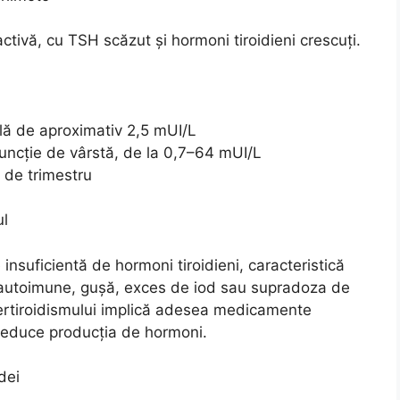
ctivă, cu TSH scăzut și hormoni tiroidieni crescuți.
ală de aproximativ 2,5 mUI/L
 funcție de vârstă, de la 0,7–64 mUI/L
 de trimestru
ul
insuficientă de hormoni tiroidieni, caracteristică
ni autoimune, gușă, exces de iod sau supradoza de
pertiroidismului implică adesea medicamente
 reduce producția de hormoni.
dei