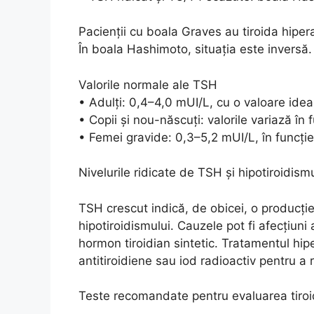
Pacienții cu boala Graves au tiroida hipera
În boala Hashimoto, situația este inversă.
Valorile normale ale TSH
• Adulți: 0,4–4,0 mUI/L, cu o valoare ide
• Copii și nou-născuți: valorile variază în
• Femei gravide: 0,3–5,2 mUI/L, în funcție
Nivelurile ridicate de TSH și hipotiroidism
TSH crescut indică, de obicei, o producție 
hipotiroidismului. Cauzele pot fi afecțiu
hormon tiroidian sintetic. Tratamentul hi
antitiroidiene sau iod radioactiv pentru a
Teste recomandate pentru evaluarea tiroi