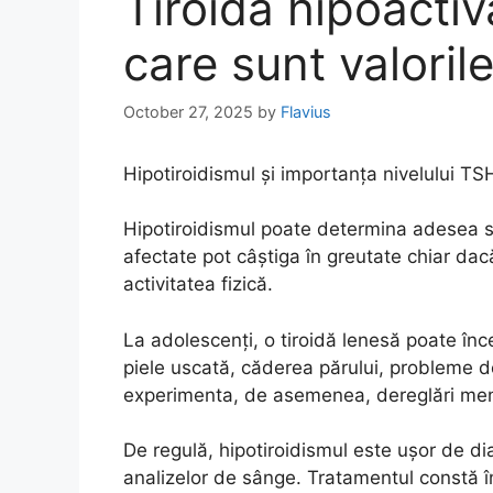
Tiroida hipoactiva
care sunt valori
October 27, 2025
by
Flavius
Hipotiroidismul și importanța nivelului TSH
Hipotiroidismul poate determina adesea st
afectate pot câștiga în greutate chiar da
activitatea fizică.
La adolescenți, o tiroidă lenesă poate înc
piele uscată, căderea părului, probleme de
experimenta, de asemenea, dereglări men
De regulă, hipotiroidismul este ușor de diag
analizelor de sânge. Tratamentul constă î