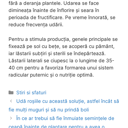
fără a deranja plantele. Udarea se face
dimineața înainte de înflorire și seara în
perioada de fructificare. Pe vreme înnorată, se
reduce frecvența udării.
Pentru a stimula producția, genele principale se
fixează pe sol cu bețe, se acoperă cu pământ,
iar lăstarii subțiri și sterili se îndepărtează.
Lăstarii laterali se ciupesc la o lungime de 35-
40 cm pentru a favoriza formarea unui sistem
radicular puternic și o nutriție optimă.
Categories
Stiri si sfaturi
Post
Udă roșiile cu această soluție, astfel încât să
navigation
fie mulți muguri și să nu prindă boli
În ce ar trebui să fie înmuiate semințele de
ceapă înainte de plantare pentru a avea o