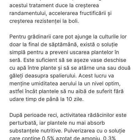
acestui tratament duce la creșterea
randamentului, accelerarea fructificării și
creșterea rezistenței la boli.
Pentru grădinarii care pot ajunge la culturile lor
doar la final de săptămână, există o soluție
simplă pentru a preveni uscarea plantelor în
seră. Este suficient să se așeze vase deschise
cu apă între plante și să se atârne una sau două
găleți deasupra spalierului. Acest lucru va
menține umiditatea aerului la un nivel optim,
astfel încât plantele să nu aibă de suferit fără
udare timp de până la 10 zile.
După perioade reci, activitatea rădăcinilor este
perturbată, iar plantele nu mai absorb
substanțele nutritive. Pulverizarea cu o soluție
care conține 0,5% azotat de amoniu, 0,3%