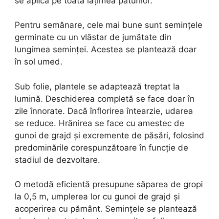
se aplică pe toată lățimea paturilor.
Pentru semănare, cele mai bune sunt semințele
germinate cu un vlăstar de jumătate din
lungimea seminței. Acestea se plantează doar
în sol umed.
Sub folie, plantele se adaptează treptat la
lumină. Deschiderea completă se face doar în
zile înnorate. Dacă înflorirea întearzie, udarea
se reduce. Hrănirea se face cu amestec de
gunoi de grajd și excremente de păsări, folosind
predominările corespunzătoare în funcție de
stadiul de dezvoltare.
O metodă eficientă presupune săparea de gropi
la 0,5 m, umplerea lor cu gunoi de grajd și
acoperirea cu pământ. Semințele se plantează