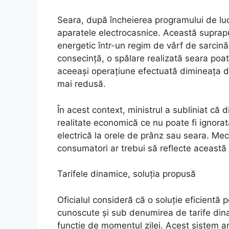
Seara, după încheierea programului de lu
aparatele electrocasnice. Această suprap
energetic într-un regim de vârf de sarcin
consecință, o spălare realizată seara poa
aceeași operațiune efectuată dimineața 
mai redusă.
În acest context, ministrul a subliniat că 
realitate economică ce nu poate fi ignora
electrică la orele de prânz sau seara. Me
consumatori ar trebui să reflecte această 
Tarifele dinamice, soluția propusă
Oficialul consideră că o soluție eficientă 
cunoscute și sub denumirea de tarife dinam
funcție de momentul zilei. Acest sistem ar