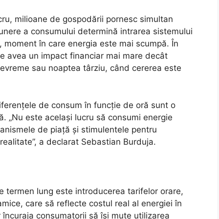
cru, milioane de gospodării pornesc simultan
unere a consumului determină intrarea sistemului
ă, moment în care energia este mai scumpă. În
te avea un impact financiar mai mare decât
devreme sau noaptea târziu, când cererea este
diferențele de consum în funcție de oră sunt o
tă. „Nu este același lucru să consumi energie
canismele de piață și stimulentele pentru
realitate”, a declarat Sebastian Burduja.
pe termen lung este introducerea tarifelor orare,
ice, care să reflecte costul real al energiei în
 încuraja consumatorii să își mute utilizarea