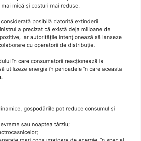
e mai mică și costuri mai reduse.
onsiderată posibilă datorită extinderii
inistrul a precizat că există deja milioane de
zitive, iar autoritățile intenționează să lanseze
colaborare cu operatorii de distribuție.
ului în care consumatorii reacționează la
să utilizeze energia în perioadele în care aceasta
ă.
 dinamice, gospodăriile pot reduce consumul și
 devreme sau noaptea târziu;
ectrocasnicelor;
r aparate mari consumatoare de energie, în special