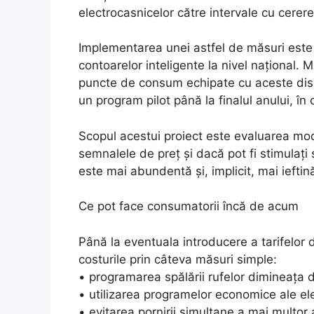
electrocasnicelor către intervale cu cerer
Implementarea unei astfel de măsuri este c
contoarelor inteligente la nivel național. M
puncte de consum echipate cu aceste dispo
un program pilot până la finalul anului, în 
Scopul acestui proiect este evaluarea mod
semnalele de preț și dacă pot fi stimulați 
este mai abundentă și, implicit, mai ieftin
Ce pot face consumatorii încă de acum
Până la eventuala introducere a tarifelor
costurile prin câteva măsuri simple:
• programarea spălării rufelor dimineața
• utilizarea programelor economice ale el
• evitarea pornirii simultane a mai multo