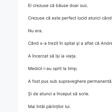
El crezuse că băuse doar suc.
Crezuse că este perfect lucid atunci când 
Nu era.
Când s-a trezit în spital și a aflat că And
A încercat să își ia viața.
Medicii l-au oprit la timp.
A fost pus sub supraveghere permanentă
Și de atunci a început să scrie.
Mai întâi părinților lui.