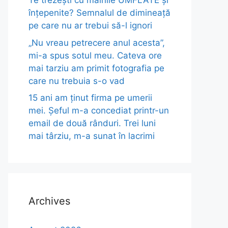
Te trezești cu mâinile UMFLATE și
înțepenite? Semnalul de dimineață
pe care nu ar trebui să-l ignori
„Nu vreau petrecere anul acesta”,
mi-a spus sotul meu. Cateva ore
mai tarziu am primit fotografia pe
care nu trebuia s-o vad
15 ani am ținut firma pe umerii
mei. Șeful m-a concediat printr-un
email de două rânduri. Trei luni
mai târziu, m-a sunat în lacrimi
Archives