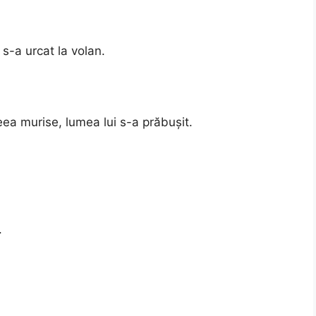
s-a urcat la volan.
reea murise, lumea lui s-a prăbușit.
.