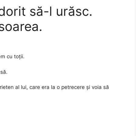
orit să-l urăsc.
isoarea.
m cu toții.
asă.
ieten al lui, care era la o petrecere și voia să