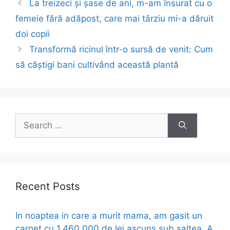
Post
La treizeci și șase de ani, m-am însurat cu o
navigation
femeie fără adăpost, care mai târziu mi-a dăruit
doi copii
Transformă ricinul într-o sursă de venit: Cum
să câștigi bani cultivând această plantă
Search
for:
Recent Posts
In noaptea in care a murit mama, am gasit un
carnet cu 1.460.000 de lei ascuns sub saltea. A