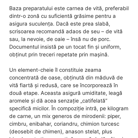
Baza preparatului este carnea de vită, preferabil
dintr-o zonă cu suficientă grăsime pentru a
asigura suculența. Dacă este prea slabă,
scrisoarea recomandă adaos de seu – de vită
sau, la nevoie, de oaie – însă nu de porc.
Documentul insistă pe un tocat fin și uniform,
obținut prin treceri repetate prin mașină.
Un element-cheie îl constituie zeama
concentrată de oase, obținută din măduvă de
vită fiartă și redusă, care se încorporează în
două etape. Aceasta asigură umiditate, leagă
aromele și dă acea senzație „catifelată”
specifică micilor. În compoziție intră, pe kilogram
de carne, un mix generos de mirodenii: piper,
cimbru, enibahar, coriandru, chimion turcesc
(deosebit de chimen), anason stelat, plus