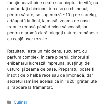
funcționează bine ceafa sau pieptul de vită; nu
confundați chimionul turcesc cu chimenul;
pentru sărare, se sugerează ~10 g de sare/kg,
adăugată la final, la masă; zeama de oase
trebuie redusă până devine vâscoasă; iar
pentru o aromă clară, alegeți usturoi românesc,
cu coajă ușor rozalie.
Rezultatul este un mic dens, suculent, cu
parfum complex, în care piperul, cimbrul și
enibaharul lucrează împreună, susținuți de
usturoi și zeama de oase. Preparatul poate fi
însoțit de o halbă rece sau de limonadă, dar
secretul rămâne același ca în 1920: grătar iute
și răbdare la frământat.
Categories
Culinar