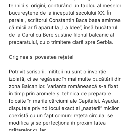
tehnici și origini, conturând un tablou al meselor
bucureștene de la începutul secolului XX. În
paralel, scriitorul Constantin Bacalbașa amintea
că micii ar fi apărut la „La Idee”, însă bucătarul
de la Carul cu Bere susține filonul balcanic al
preparatului, cu o trimitere clară spre Serbia.
Originea și povestea rețetei
Potrivit scrisorii, mititeii nu sunt o invenție
izolată, ci se regăsesc în mai multe bucătării din
zona Balcanilor. Varianta românească s-a fixat
în timp prin aromele și tehnica de preparare
folosite în marile cârciumi ale Capitalei. Așadar,
disputele privind locul exact al „nașterii” micilor
coexistă cu un fapt comun: rețeta circula, se
modifica și se perfecționa în proximitatea
grătarelor cu jar.