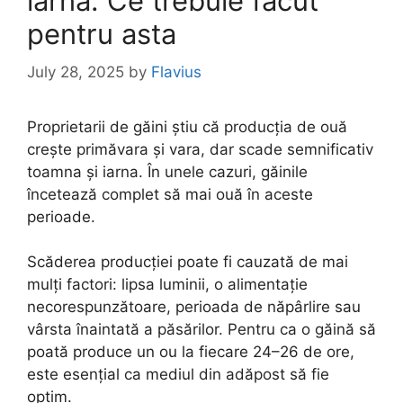
iarna. Ce trebuie făcut
pentru asta
July 28, 2025
by
Flavius
Proprietarii de găini știu că producția de ouă
crește primăvara și vara, dar scade semnificativ
toamna și iarna. În unele cazuri, găinile
încetează complet să mai ouă în aceste
perioade.
Scăderea producției poate fi cauzată de mai
mulți factori: lipsa luminii, o alimentație
necorespunzătoare, perioada de năpârlire sau
vârsta înaintată a păsărilor. Pentru ca o găină să
poată produce un ou la fiecare 24–26 de ore,
este esențial ca mediul din adăpost să fie
optim.