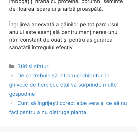
îmbogățiți hrana cu proteine, porumb, semințe
de floarea-soarelui și iarbă proaspătă.
Îngrijirea adecvată a găinilor pe tot parcursul
anului este esențială pentru menținerea unui
ritm constant de ouat și pentru asigurarea
sănătății întregului efectiv.
Categories
Stiri si sfaturi
Post
De ce trebuie să introduci chibrituri în
navigation
ghivece de flori: secretul va surprinde multe
gospodine
Cum să îngrijești corect aloe vera și ce să nu
faci pentru a nu distruge planta