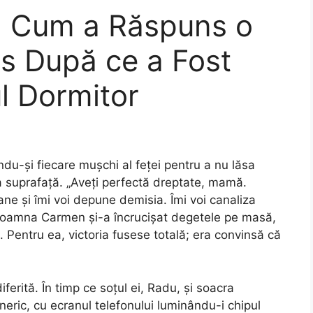
i: Cum a Răspuns o
s După ce a Fost
ul Dormitor
ndu-și fiecare mușchi al feței pentru a nu lăsa
la suprafață. „Aveți perfectă dreptate, mamă.
e și îmi voi depune demisia. Îmi voi canaliza
” Doamna Carmen și-a încrucișat degetele pe masă,
 Pentru ea, victoria fusese totală; era convinsă că
erită. În timp ce soțul ei, Radu, și soacra
eric, cu ecranul telefonului luminându-i chipul