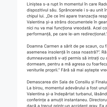
Liniștea s-a rupt în momentul în care Radu
dispozitivul său. Sprâncenele i s-au unit î
chipul lui. „De ce îmi apare tranzacția re
Valentina și-a strâns documentele în geant
nici nu va mai funcționa vreodată. Acel c
performanță, pe care le-am redirecționat.
Doamna Carmen a sărit de pe scaun, cu faț
asemenea insolență în casa noastră?”. Răs
dumneavoastră v-ați permis să intrați cu 
dormeam, pentru a mă agresa cu foarfeca. D
veniturile proprii.” Fără să mai aștepte vreo
Demascarea din Sala de Consiliu și Final
La birou, momentul adevărului a fost unul c
Valentina și-a îndepărtat turbanul, lăsân
conferințe a amuțit instantaneu. Directoru
dacă a trecut printr-un accident grav. Ea