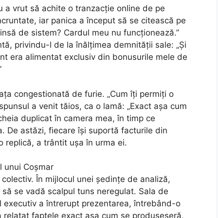
 a vrut să achite o tranzacție online de pe
ncruntate, iar panica a început să se citească pe
spinsă de sistem? Cardul meu nu funcționează.”
ă, privindu-l de la înălțimea demnității sale: „Și
ont era alimentat exclusiv din bonusurile mele de
”
a congestionată de furie. „Cum îți permiți o
punsul a venit tăios, ca o lamă: „Exact așa cum
cheia duplicat în camera mea, în timp ce
e astăzi, fiecare își suportă facturile din
 replică, a trântit ușa în urma ei.
ul unui Coșmar
olectiv. În mijlocul unei ședințe de analiză,
d să se vadă scalpul tuns neregulat. Sala de
l executiv a întrerupt prezentarea, întrebând-o
 a relatat faptele exact așa cum se produseseră,