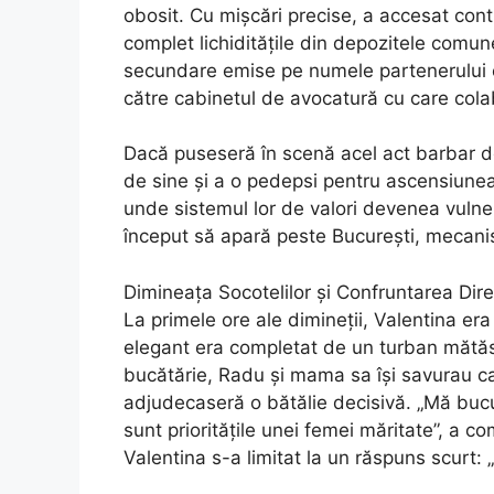
obosit. Cu mișcări precise, a accesat cont
complet lichiditățile din depozitele comune
secundare emise pe numele partenerului e
către cabinetul de avocatură cu care cola
Dacă puseseră în scenă acel act barbar de
de sine și a o pedepsi pentru ascensiune
unde sistemul lor de valori devenea vulnera
început să apară peste București, mecanis
Dimineața Socotelilor și Confruntarea Dir
La primele ore ale dimineții, Valentina er
elegant era completat de un turban mătăs
bucătărie, Radu și mama sa își savurau ca
adjudecaseră o bătălie decisivă. „Mă bucur
sunt prioritățile unei femei măritate”, a c
Valentina s-a limitat la un răspuns scurt: 