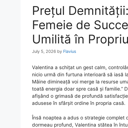
Prețul Demnități
Femeie de Succe
Umilită în Propri
July 5, 2026
by
Flavius
Valentina a schițat un gest calm, controlâ
nicio urmă din furtuna interioară să iasă 
Mâine dimineață voi merge la resurse uman
toată energia doar spre casă și familie.
afișând o grimasă de profundă satisfacție.
adusese în sfârșit ordine în propria casă.
Însă noaptea a adus o strategie complet dif
dormeau profund, Valentina stătea în întun