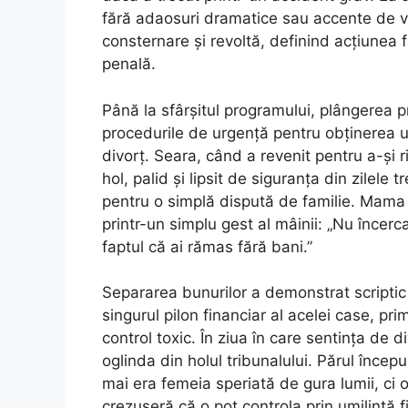
fără adaosuri dramatice sau accente de vi
consternare și revoltă, definind acțiunea f
penală.
Până la sfârșitul programului, plângerea p
procedurile de urgență pentru obținerea un
divorț. Seara, când a revenit pentru a-și 
hol, palid și lipsit de siguranța din zilele 
pentru o simplă dispută de familie. Mama a 
printr-un simplu gest al mâinii: „Nu încerca
faptul că ai rămas fără bani.”
Separarea bunurilor a demonstrat scriptic 
singurul pilon financiar al acelei case, p
control toxic. În ziua în care sentința de d
oglinda din holul tribunalului. Părul înc
mai era femeia speriată de gura lumii, ci
crezuseră că o pot controla prin umilință 