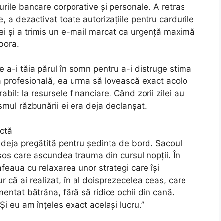
urile bancare corporative și personale. A retras
, a dezactivat toate autorizațiile pentru cardurile
i și a trimis un e-mail marcat ca urgență maximă
bora.
 a-i tăia părul în somn pentru a-i distruge stima
a profesională, ea urma să lovească exact acolo
bil: la resursele financiare. Când zorii zilei au
mul răzbunării ei era deja declanșat.
ectă
a deja pregătită pentru ședința de bord. Sacoul
os care ascundea trauma din cursul nopții. În
feaua cu relaxarea unor strategi care își
 că ai realizat, în al doisprezecelea ceas, care
omentat bătrâna, fără să ridice ochii din cană.
„Și eu am înțeles exact același lucru.”