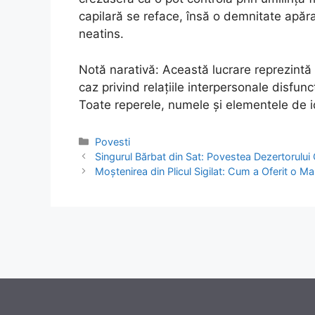
capilară se reface, însă o demnitate apăra
neatins.
Notă narativă: Această lucrare reprezintă 
caz privind relațiile interpersonale disfun
Toate reperele, numele și elementele de id
Categories
Povesti
Post
Singurul Bărbat din Sat: Povestea Dezertorului
navigation
Moștenirea din Plicul Sigilat: Cum a Oferit o Ma