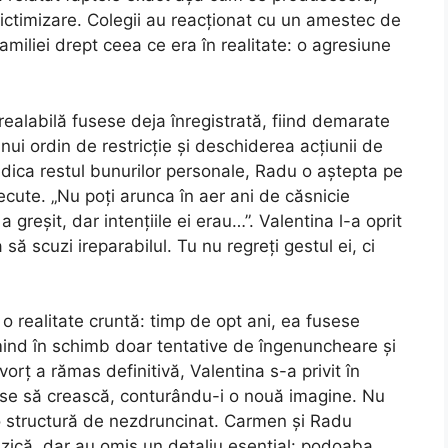
ctimizare. Colegii au reacționat cu un amestec de
amiliei drept ceea ce era în realitate: o agresiune
realabilă fusese deja înregistrată, fiind demarate
ui ordin de restricție și deschiderea acțiunii de
ridica restul bunurilor personale, Radu o aștepta pe
trecute. „Nu poți arunca în aer ani de căsnicie
greșit, dar intențiile ei erau…”. Valentina l-a oprit
 să scuzi ireparabilul. Tu nu regreți gestul ei, ci
o realitate cruntă: timp de opt ani, ea fusese
rimind în schimb doar tentative de îngenuncheare și
ivorț a rămas definitivă, Valentina s-a privit în
epuse să crească, conturându-i o nouă imagine. Nu
 o structură de nezdruncinat. Carmen și Radu
fizică, dar au omis un detaliu esențial: podoaba