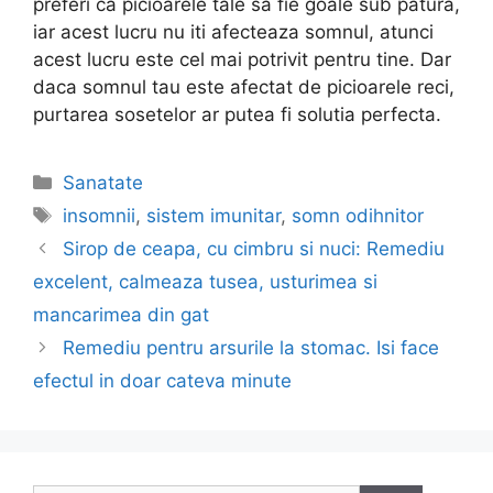
preferi ca picioarele tale sa fie goale sub patura,
iar acest lucru nu iti afecteaza somnul, atunci
acest lucru este cel mai potrivit pentru tine. Dar
daca somnul tau este afectat de picioarele reci,
purtarea sosetelor ar putea fi solutia perfecta.
Categories
Sanatate
Tags
insomnii
,
sistem imunitar
,
somn odihnitor
Post
Sirop de ceapa, cu cimbru si nuci: Remediu
navigation
excelent, calmeaza tusea, usturimea si
mancarimea din gat
Remediu pentru arsurile la stomac. Isi face
efectul in doar cateva minute