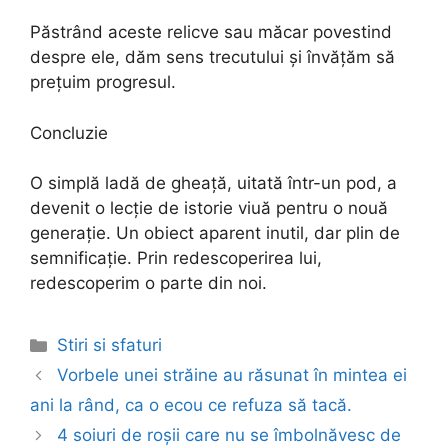
Păstrând aceste relicve sau măcar povestind
despre ele, dăm sens trecutului și învățăm să
prețuim progresul.
Concluzie
O simplă ladă de gheață, uitată într-un pod, a
devenit o lecție de istorie viuă pentru o nouă
generație. Un obiect aparent inutil, dar plin de
semnificație. Prin redescoperirea lui,
redescoperim o parte din noi.
Categories
Stiri si sfaturi
Post
Vorbele unei străine au răsunat în mintea ei
navigation
ani la rând, ca o ecou ce refuza să tacă.
4 soiuri de roșii care nu se îmbolnăvesc de