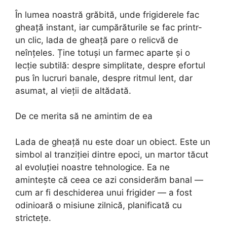
În lumea noastră grăbită, unde frigiderele fac
gheață instant, iar cumpărăturile se fac printr-
un clic, lada de gheață pare o relicvă de
neînțeles. Ține totuși un farmec aparte și o
lecție subtilă: despre simplitate, despre efortul
pus în lucruri banale, despre ritmul lent, dar
asumat, al vieții de altădată.
De ce merita să ne amintim de ea
Lada de gheață nu este doar un obiect. Este un
simbol al tranziției dintre epoci, un martor tăcut
al evoluției noastre tehnologice. Ea ne
amintește că ceea ce azi considerăm banal —
cum ar fi deschiderea unui frigider — a fost
odinioară o misiune zilnică, planificată cu
strictețe.