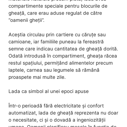
compartimente speciale pentru blocurile de
gheață, care erau aduse regulat de către
“oamenii gheții”.
Aceștia circulau prin cartiere cu căruțe sau
camioane, iar familiile puneau la fereastră
semne care indicau cantitatea de gheață dorită.
Odată introdusă în compartiment, gheața răcea
restul spațiului, permițând alimentelor precum
laptele, carnea sau legumele să rămână
proaspete mai multe zile.
Lada ca simbol al unei epoci apuse
Într-o perioadă fără electricitate și confort
automatizat, lada de gheață reprezenta nu doar
o necesitate, ci și o dovadă a ingeniozității
umane. Oamenii planificau mesele în funcție de