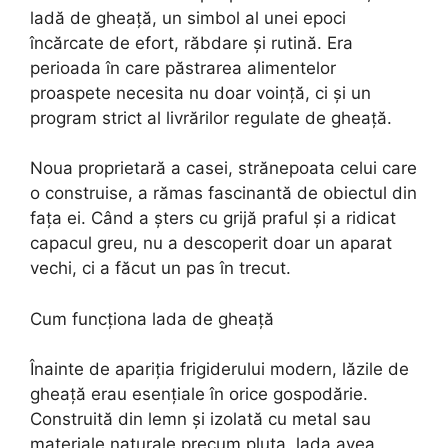
ladă de gheață, un simbol al unei epoci
încărcate de efort, răbdare și rutină. Era
perioada în care păstrarea alimentelor
proaspete necesita nu doar voință, ci și un
program strict al livrărilor regulate de gheață.
Noua proprietară a casei, strănepoata celui care
o construise, a rămas fascinantă de obiectul din
fața ei. Când a șters cu grijă praful și a ridicat
capacul greu, nu a descoperit doar un aparat
vechi, ci a făcut un pas în trecut.
Cum funcționa lada de gheață
Înainte de apariția frigiderului modern, lăzile de
gheață erau esențiale în orice gospodărie.
Construită din lemn și izolată cu metal sau
materiale naturale precum pluta, lada avea