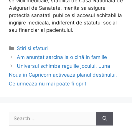
servicii medicale, stabilita de Casa Nationala de
Asigurari de Sanatate, menita sa asigure
protectia sanatatii publice si accesul echitabil la
ingrijire medicala, indiferent de statutul social
sau financiar al pacientului.
Categories
Stiri si sfaturi
Post
Am anunțat sarcina la o cină în familie
navigation
Universul schimba regulile jocului. Luna
Noua in Capricorn activeaza planul destinului.
Ce urmeaza nu mai poate fi oprit
Search
for: