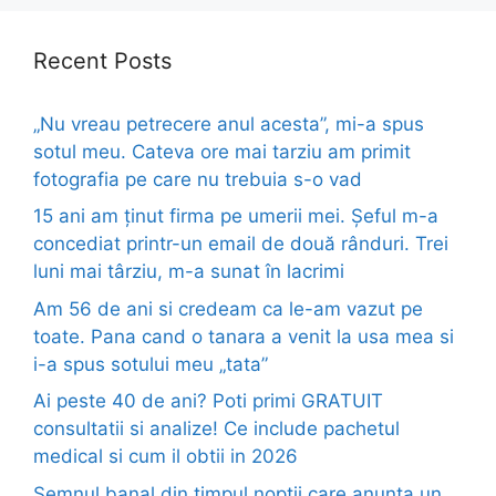
Recent Posts
„Nu vreau petrecere anul acesta”, mi-a spus
sotul meu. Cateva ore mai tarziu am primit
fotografia pe care nu trebuia s-o vad
15 ani am ținut firma pe umerii mei. Șeful m-a
concediat printr-un email de două rânduri. Trei
luni mai târziu, m-a sunat în lacrimi
Am 56 de ani si credeam ca le-am vazut pe
toate. Pana cand o tanara a venit la usa mea si
i-a spus sotului meu „tata”
Ai peste 40 de ani? Poti primi GRATUIT
consultatii si analize! Ce include pachetul
medical si cum il obtii in 2026
Semnul banal din timpul noptii care anunta un