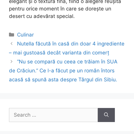
elegant și o textură fină, fiind o alegere reușită
pentru orice moment în care se dorește un
desert cu adevărat special.
Categories
Culinar
Post
Nutella făcută în casă din doar 4 ingrediente
navigation
– mai gustoasă decât varianta din comerț
”Nu se compară cu ceea ce trăiam în SUA
de Crăciun.” Ce l-a făcut pe un român întors
acasă să spună asta despre Târgul din Sibiu.
Search
for: