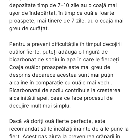
depozitate timp de 7–10 zile au o coajă mai
ușor de îndepărtat, în timp ce ouăle foarte
proaspete, mai tinere de 7 zile, au o coajă mai
greu de curățat.
Pentru a preveni dificultățile în timpul decojirii
ouălor fierte, puteți adăuga o lingură de
bicarbonat de sodiu în apa în care le fierbeți.
Coaja ouălor proaspete este mai greu de
desprins deoarece acestea sunt mai puțin
alcaline în comparație cu ouăle mai vechi.
Bicarbonatul de sodiu contribuie la creșterea
alcalinității apei, ceea ce face procesul de
decojire mult mai simplu.
Dacă vă doriți ouă fierte perfecte, este
recomandat să le încălziți înainte de a le pune la
fiert. Acest pas ajută la prevenirea crăpării în