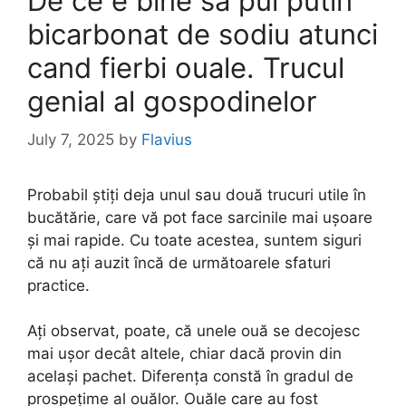
De ce e bine sa pui putin
bicarbonat de sodiu atunci
cand fierbi ouale. Trucul
genial al gospodinelor
July 7, 2025
by
Flavius
Probabil știți deja unul sau două trucuri utile în
bucătărie, care vă pot face sarcinile mai ușoare
și mai rapide. Cu toate acestea, suntem siguri
că nu ați auzit încă de următoarele sfaturi
practice.
Ați observat, poate, că unele ouă se decojesc
mai ușor decât altele, chiar dacă provin din
același pachet. Diferența constă în gradul de
prospețime al ouălor. Ouăle care au fost