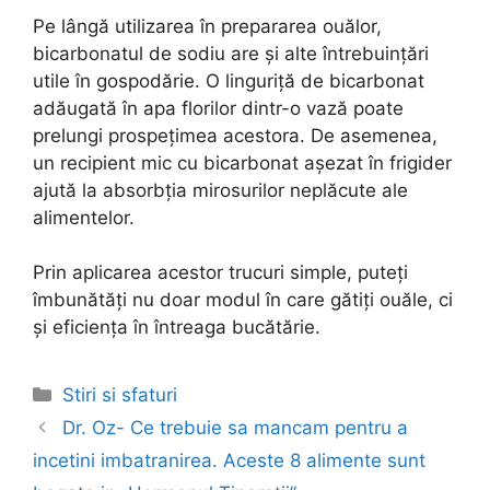
Pe lângă utilizarea în prepararea ouălor,
bicarbonatul de sodiu are și alte întrebuințări
utile în gospodărie. O linguriță de bicarbonat
adăugată în apa florilor dintr-o vază poate
prelungi prospețimea acestora. De asemenea,
un recipient mic cu bicarbonat așezat în frigider
ajută la absorbția mirosurilor neplăcute ale
alimentelor.
Prin aplicarea acestor trucuri simple, puteți
îmbunătăți nu doar modul în care gătiți ouăle, ci
și eficiența în întreaga bucătărie.
Categories
Stiri si sfaturi
Post
Dr. Oz- Ce trebuie sa mancam pentru a
navigation
incetini imbatranirea. Aceste 8 alimente sunt