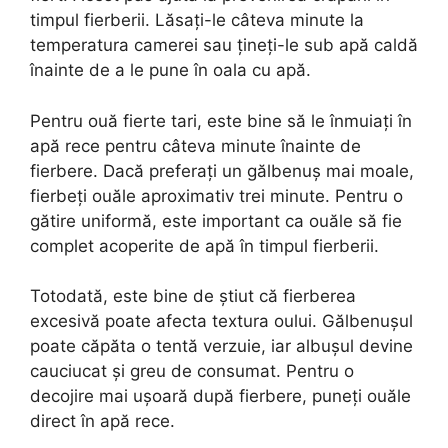
timpul fierberii. Lăsați-le câteva minute la
temperatura camerei sau țineți-le sub apă caldă
înainte de a le pune în oala cu apă.
Pentru ouă fierte tari, este bine să le înmuiați în
apă rece pentru câteva minute înainte de
fierbere. Dacă preferați un gălbenuș mai moale,
fierbeți ouăle aproximativ trei minute. Pentru o
gătire uniformă, este important ca ouăle să fie
complet acoperite de apă în timpul fierberii.
Totodată, este bine de știut că fierberea
excesivă poate afecta textura oului. Gălbenușul
poate căpăta o tentă verzuie, iar albușul devine
cauciucat și greu de consumat. Pentru o
decojire mai ușoară după fierbere, puneți ouăle
direct în apă rece.