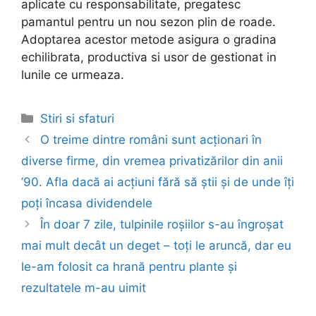
aplicate cu responsabilitate, pregatesc
pamantul pentru un nou sezon plin de roade.
Adoptarea acestor metode asigura o gradina
echilibrata, productiva si usor de gestionat in
lunile ce urmeaza.
Categories
Stiri si sfaturi
Post
O treime dintre români sunt acționari în
navigation
diverse firme, din vremea privatizărilor din anii
’90. Afla dacă ai acțiuni fără să știi și de unde îți
poți încasa dividendele
În doar 7 zile, tulpinile roșiilor s-au îngroșat
mai mult decât un deget – toți le aruncă, dar eu
le-am folosit ca hrană pentru plante și
rezultatele m-au uimit