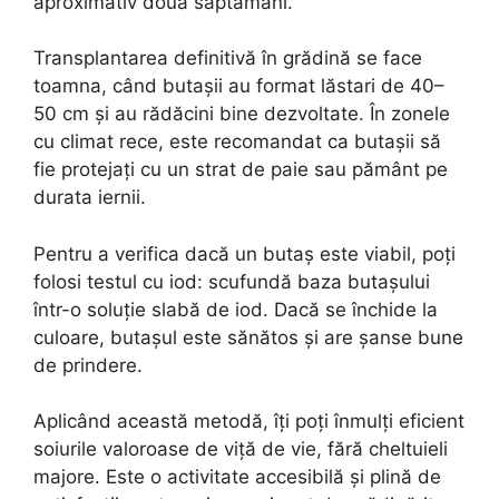
aproximativ două săptămâni.
Transplantarea definitivă în grădină se face
toamna, când butașii au format lăstari de 40–
50 cm și au rădăcini bine dezvoltate. În zonele
cu climat rece, este recomandat ca butașii să
fie protejați cu un strat de paie sau pământ pe
durata iernii.
Pentru a verifica dacă un butaș este viabil, poți
folosi testul cu iod: scufundă baza butașului
într-o soluție slabă de iod. Dacă se închide la
culoare, butașul este sănătos și are șanse bune
de prindere.
Aplicând această metodă, îți poți înmulți eficient
soiurile valoroase de viță de vie, fără cheltuieli
majore. Este o activitate accesibilă și plină de