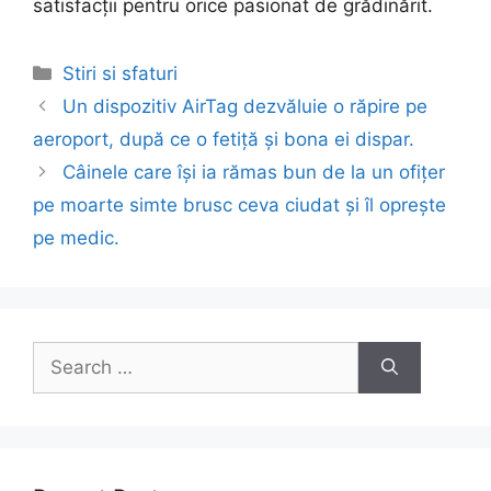
satisfacții pentru orice pasionat de grădinărit.
Categories
Stiri si sfaturi
Post
Un dispozitiv AirTag dezvăluie o răpire pe
navigation
aeroport, după ce o fetiță și bona ei dispar.
Câinele care își ia rămas bun de la un ofițer
pe moarte simte brusc ceva ciudat și îl oprește
pe medic.
Search
for: