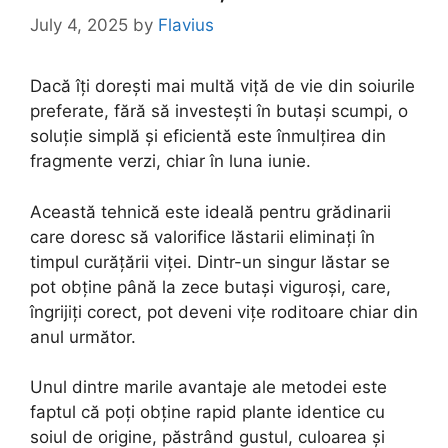
July 4, 2025
by
Flavius
Dacă îți dorești mai multă viță de vie din soiurile
preferate, fără să investești în butași scumpi, o
soluție simplă și eficientă este înmulțirea din
fragmente verzi, chiar în luna iunie.
Această tehnică este ideală pentru grădinarii
care doresc să valorifice lăstarii eliminați în
timpul curățării viței. Dintr-un singur lăstar se
pot obține până la zece butași viguroși, care,
îngrijiți corect, pot deveni vițe roditoare chiar din
anul următor.
Unul dintre marile avantaje ale metodei este
faptul că poți obține rapid plante identice cu
soiul de origine, păstrând gustul, culoarea și