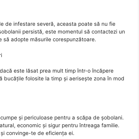
ile de infestare severă, aceasta poate să nu fie
, șobolanii persistă, este momentul să contactezi un
re să adopte măsurile corespunzătoare.
i
acă este lăsat prea mult timp într-o încăpere
ă bucățile folosite la timp și aerisește zona în mod
 scumpe și periculoase pentru a scăpa de șobolani.
atural, economic și sigur pentru întreaga familie.
i convinge-te de eficiența ei.