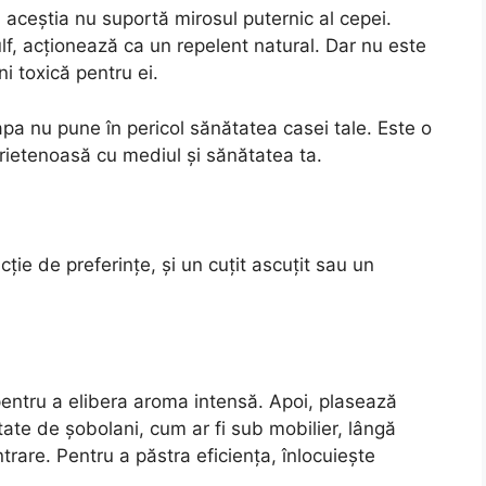
i, aceștia nu suportă mirosul puternic al cepei.
f, acționează ca un repelent natural. Dar nu este
 toxică pentru ei.
a nu pune în pericol sănătatea casei tale. Este o
prietenoasă cu mediul și sănătatea ta.
cție de preferințe, și un cuțit ascuțit sau un
pentru a elibera aroma intensă. Apoi, plasează
itate de șobolani, cum ar fi sub mobilier, lângă
trare. Pentru a păstra eficiența, înlocuiește
.