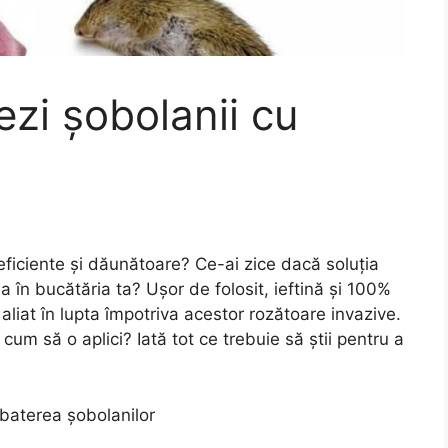
zi șobolanii cu
neficiente și dăunătoare? Ce-ai zice dacă soluția
a în bucătăria ta? Ușor de folosit, ieftină și 100%
liat în lupta împotriva acestor rozătoare invazive.
i cum să o aplici? Iată tot ce trebuie să știi pentru a
baterea șobolanilor