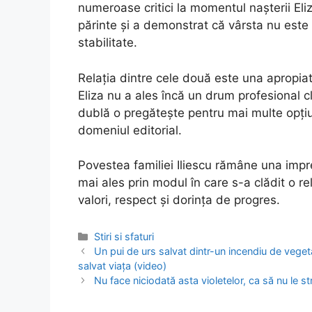
numeroase critici la momentul nașterii Eli
părinte și a demonstrat că vârsta nu este 
stabilitate.
Relația dintre cele două este una apropia
Eliza nu a ales încă un drum profesional 
dublă o pregătește pentru mai multe opțiuni
domeniul editorial.
Povestea familiei Iliescu rămâne una impre
mai ales prin modul în care s-a clădit o re
valori, respect și dorința de progres.
Categories
Stiri si sfaturi
Post
Un pui de urs salvat dintr-un incendiu de veget
navigation
salvat viața (video)
Nu face niciodată asta violetelor, ca să nu le str