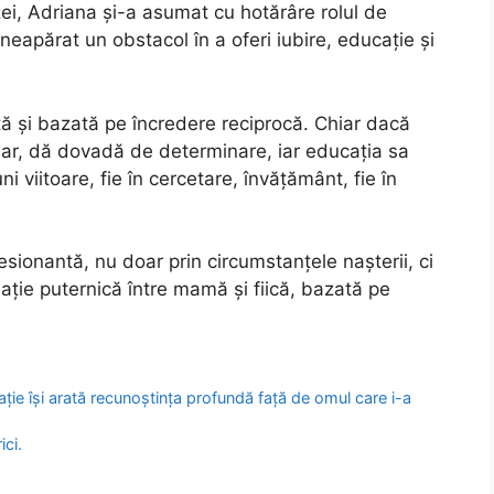
zei, Adriana și-a asumat cu hotărâre rolul de
neapărat un obstacol în a oferi iubire, educație și
tă și bazată pe încredere reciprocă. Chiar dacă
clar, dă dovadă de determinare, iar educația sa
 viitoare, fie în cercetare, învățământ, fie în
sionantă, nu doar prin circumstanțele nașterii, ci
lație puternică între mamă și fiică, bazată pe
ație își arată recunoștința profundă față de omul care i-a
ici.