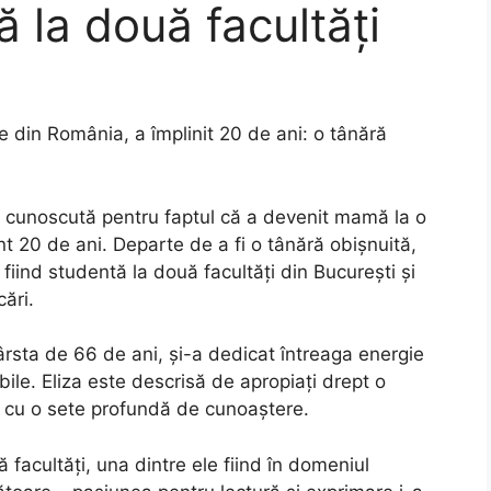
ă la două facultăți
me din România, a împlinit 20 de ani: o tânără
eia cunoscută pentru faptul că a devenit mamă la o
nt 20 de ani. Departe de a fi o tânără obișnuită,
 fiind studentă la două facultăți din București și
ări.
ârsta de 66 de ani, și-a dedicat întreaga energie
izibile. Eliza este descrisă de apropiați drept o
, cu o sete profundă de cunoaștere.
ă facultăți, una dintre ele fiind în domeniul