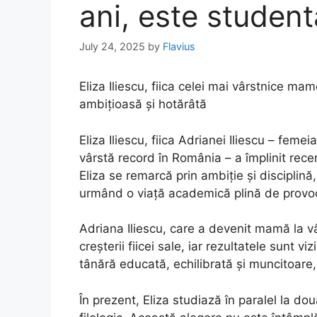
ani, este student
July 24, 2025
by
Flavius
Eliza Iliescu, fiica celei mai vârstnice ma
ambițioasă și hotărâtă
Eliza Iliescu, fiica Adrianei Iliescu – fem
vârstă record în România – a împlinit rece
Eliza se remarcă prin ambiție și disciplină,
urmând o viață academică plină de provoc
Adriana Iliescu, care a devenit mamă la v
creșterii fiicei sale, iar rezultatele sunt v
tânără educată, echilibrată și muncitoare
În prezent, Eliza studiază în paralel la dou