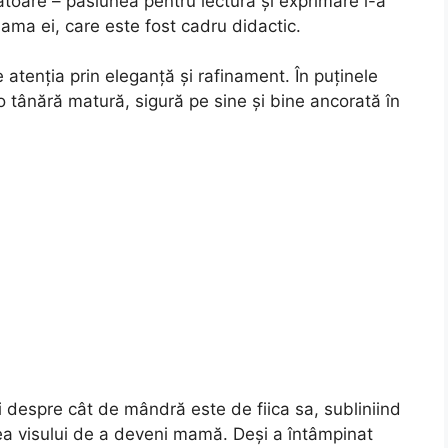
ătoare – pasiunea pentru lectură și exprimare i-a
mama ei, care este fost cadru didactic.
e atenția prin eleganță și rafinament. În puținele
 o tânără matură, sigură pe sine și bine ancorată în
ri despre cât de mândră este de fiica sa, subliniind
ea visului de a deveni mamă. Deși a întâmpinat