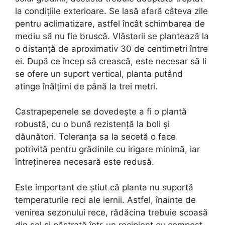
la condițiile exterioare. Se lasă afară câteva zile
pentru aclimatizare, astfel încât schimbarea de
mediu să nu fie bruscă. Vlăstarii se plantează la
o distanță de aproximativ 30 de centimetri între
ei. După ce încep să crească, este necesar să li
se ofere un suport vertical, planta putând
atinge înălțimi de până la trei metri.
Castrapepenele se dovedește a fi o plantă
robustă, cu o bună rezistență la boli și
dăunători. Toleranța sa la secetă o face
potrivită pentru grădinile cu irigare minimă, iar
întreținerea necesară este redusă.
Este important de știut că planta nu suportă
temperaturile reci ale iernii. Astfel, înainte de
venirea sezonului rece, rădăcina trebuie scoasă
din sol și păstrată într-un recipient cu compost.