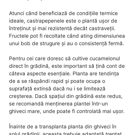
Atunci când beneficiază de condițiile termice
ideale, castrapepenele este o plantă ușor de
întreținut și mai rezistentă decât castraveții.
Fructele pot fi recoltate când ating dimensiunea
unui bob de strugure și au o consistență fermă.
Pentru cei care doresc să cultive cucamelonul
direct în grădină, este important să țină cont de
câteva aspecte esențiale. Planta are tendința
de a se răspândi rapid și poate ocupa o
suprafață extinsă dacă nu i se limitează
creșterea. Dacă spațiul din grădină este redus,
se recomandă menținerea plantei într-un
ghiveci mare, unde poate fi controlată mai ușor.
Înainte de a transplanta planta din ghiveci în
solul grădinii, aceasta trebuie adaptată treptat