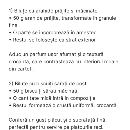
1) Biluțe cu arahide prăjite și măcinate
• 50 g arahide prăjite, transformate în granule
fine
• O parte se încorporează în amestec
• Restul se folosește ca strat exterior
Aduc un parfum ușor afumat și o textură
crocantă, care contrastează cu interiorul moale
din cartofi.
2) Biluțe cu biscuiți sărați de post
• 50 g biscuiți sărați măcinați
• O cantitate mică intră în compoziție
• Restul formează o crustă uniformă, crocantă
Conferă un gust plăcut și o suprafață fină,
perfectă pentru servire pe platourile reci.