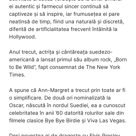
ei autentic și farmecul sincer continuă să
captiveze și să inspire, iar frumusețea ei pare
neatinsă de timp, fiind una naturală și discretă,
diferită de artificialitatea frecvent întâlnită la
Hollywood.
Anul trecut, actrița și cântăreața suedezo-
americană a lansat primul său album rock, „Born
to Be Wild”, fapt consemnat de The New York
Times.
A spune că Ann-Margret a trecut prin toate ar fi
o simplificare. De două ori nominalizată la
Oscar, născută în nordul Suediei, ea a cunoscut
celebritatea în anii ’60 datorită rolurilor sale din
filmele clasice Bye Bye Birdie și Viva Las Vegas.
Deși povestea ei de dragoste cu Elvis Presley