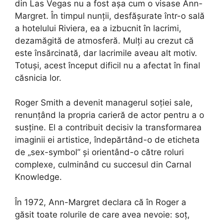
din Las Vegas nu a fost așa cum o visase Ann-
Margret. În timpul nunții, desfășurate într-o sală
a hotelului Riviera, ea a izbucnit în lacrimi,
dezamăgită de atmosferă. Mulți au crezut că
este însărcinată, dar lacrimile aveau alt motiv.
Totuși, acest început dificil nu a afectat în final
căsnicia lor.
Roger Smith a devenit managerul soției sale,
renunțând la propria carieră de actor pentru a o
susține. El a contribuit decisiv la transformarea
imaginii ei artistice, îndepărtând-o de eticheta
de „sex-symbol” și orientând-o către roluri
complexe, culminând cu succesul din Carnal
Knowledge.
În 1972, Ann-Margret declara că în Roger a
găsit toate rolurile de care avea nevoie: soț,