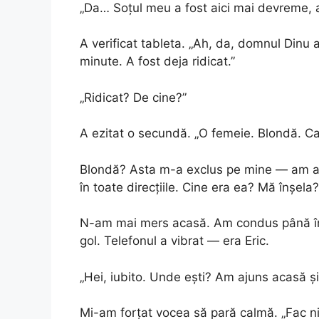
„Da… Soțul meu a fost aici mai devreme, a 
A verificat tableta. „Ah, da, domnul Dinu
minute. A fost deja ridicat.”
„Ridicat? De cine?”
A ezitat o secundă. „O femeie. Blondă. Ca
Blondă? Asta m-a exclus pe mine — am avu
în toate direcțiile. Cine era ea? Mă înșela?
N-am mai mers acasă. Am condus până într
gol. Telefonul a vibrat — era Eric.
„Hei, iubito. Unde ești? Am ajuns acasă și 
Mi-am forțat vocea să pară calmă. „Fac ni