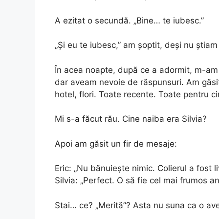
A ezitat o secundă. „Bine… te iubesc.”
„Și eu te iubesc,” am șoptit, deși nu știa
În acea noapte, după ce a adormit, m-am 
dar aveam nevoie de răspunsuri. Am găsit 
hotel, flori. Toate recente. Toate pentru c
Mi s-a făcut rău. Cine naiba era Silvia?
Apoi am găsit un fir de mesaje:
Eric: „Nu bănuiește nimic. Colierul a fost li
Silvia: „Perfect. O să fie cel mai frumos an
Stai… ce? „Merită”? Asta nu suna ca o av