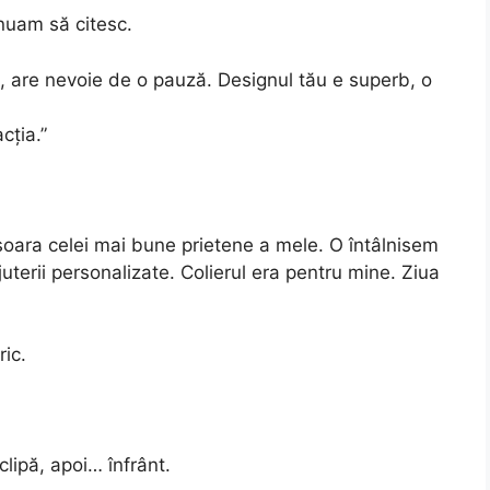
inuam să citesc.
i, are nevoie de o pauză. Designul tău e superb, o
cția.”
ișoara celei mai bune prietene a mele. O întâlnisem
uterii personalizate. Colierul era pentru mine. Ziua
ic.
clipă, apoi… înfrânt.