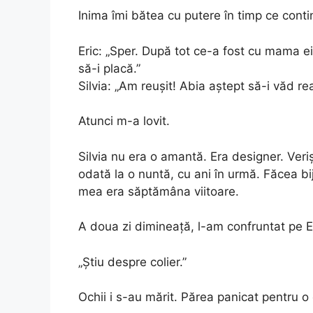
Inima îmi bătea cu putere în timp ce cont
Eric: „Sper. După tot ce-a fost cu mama e
să-i placă.”
Silvia: „Am reușit! Abia aștept să-i văd rea
Atunci m-a lovit.
Silvia nu era o amantă. Era designer. Ver
odată la o nuntă, cu ani în urmă. Făcea bij
mea era săptămâna viitoare.
A doua zi dimineață, l-am confruntat pe Er
„Știu despre colier.”
Ochii i s-au mărit. Părea panicat pentru o 