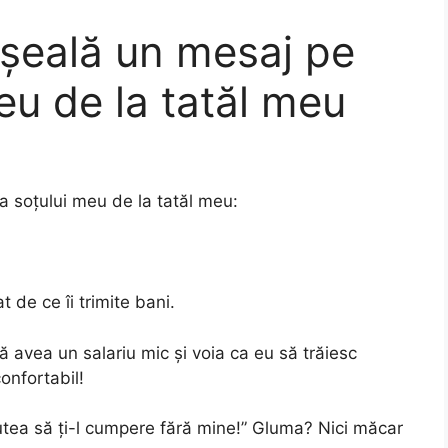
șeală un mesaj pe
eu de la tatăl meu
a soțului meu de la tatăl meu:
 de ce îi trimite bani.
ă avea un salariu mic și voia ca eu să trăiesc
onfortabil!
putea să ți-l cumpere fără mine!” Gluma? Nici măcar