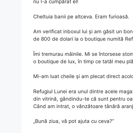
nu l-a cumpărat el!
Cheltuia banii pe altceva. Eram furioasă.
Am verificat inboxul lui și am găsit un b
de 800 de dolari la o boutique numită Ref
Îmi tremurau mâinile. Mi se întorsese stom
o boutique de lux, în timp ce tatăl meu pl
Mi-am luat cheile și am plecat direct acol
Refugiul Lunei era unul dintre acele magaz
din vitrină, gândindu-te că sunt pentru oa
Când am intrat, o vânzătoare tânără aranja 
„Bună ziua, vă pot ajuta cu ceva?”