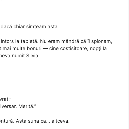
m dacă chiar simțeam asta.
întors la tabletă. Nu eram mândră că îl spionam,
mai multe bonuri — cine costisitoare, nopți la
ineva numit Silvia.
vrat.”
iversar. Merită.”
entură. Asta suna ca… altceva.