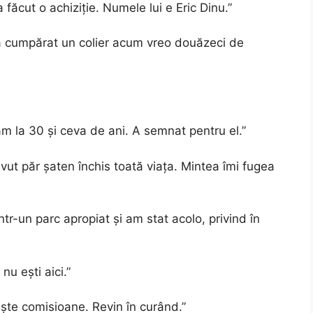
făcut o achiziție. Numele lui e Eric Dinu.”
 a cumpărat un colier acum vreo douăzeci de
m la 30 și ceva de ani. A semnat pentru el.”
t păr șaten închis toată viața. Mintea îmi fugea
-un parc apropiat și am stat acolo, privind în
nu ești aici.”
ște comisioane. Revin în curând.”