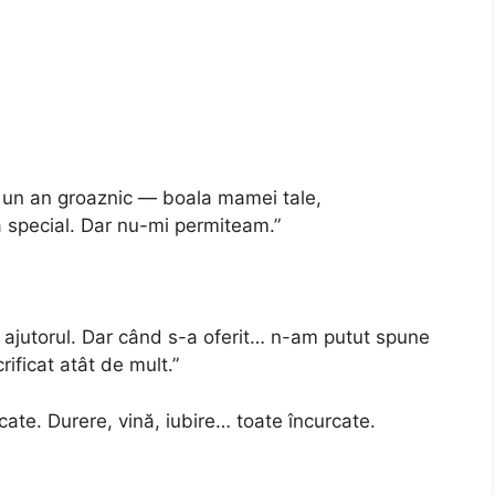
ut un an groaznic — boala mamei tale,
 special. Dar nu-mi permiteam.”
t ajutorul. Dar când s-a oferit… n-am putut spune
ificat atât de mult.”
te. Durere, vină, iubire… toate încurcate.