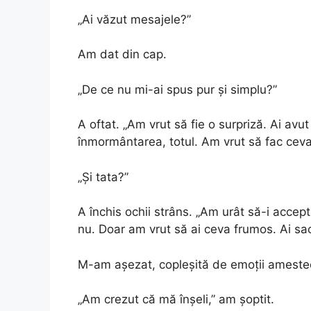
„Ai văzut mesajele?”
Am dat din cap.
„De ce nu mi-ai spus pur și simplu?”
A oftat. „Am vrut să fie o surpriză. Ai av
înmormântarea, totul. Am vrut să fac ceva
„Și tata?”
A închis ochii strâns. „Am urât să-i accep
nu. Doar am vrut să ai ceva frumos. Ai sacr
M-am așezat, copleșită de emoții amesteca
„Am crezut că mă înșeli,” am șoptit.