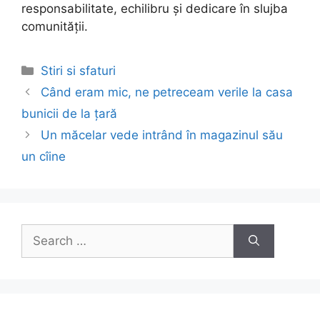
responsabilitate, echilibru și dedicare în slujba
comunității.
Categories
Stiri si sfaturi
Post
Când eram mic, ne petreceam verile la casa
navigation
bunicii de la țară
Un măcelar vede intrând în magazinul său
un cîine
Search
for: