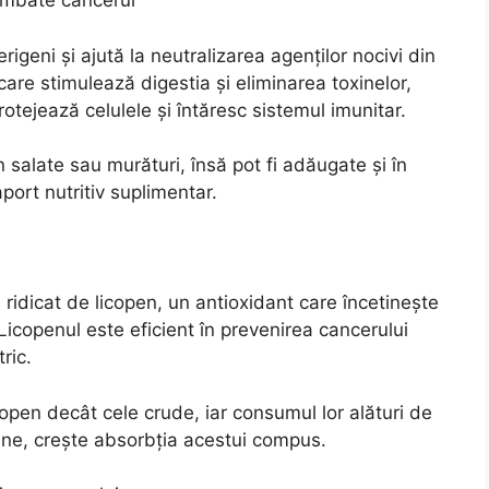
ombate cancerul
igeni și ajută la neutralizarea agenților nocivi din
are stimulează digestia și eliminarea toxinelor,
otejează celulele și întăresc sistemul imunitar.
 salate sau murături, însă pot fi adăugate și în
port nutritiv suplimentar.
 ridicat de licopen, un antioxidant care încetinește
 Licopenul este eficient în prevenirea cancerului
ric.
icopen decât cele crude, iar consumul lor alături de
ine, crește absorbția acestui compus.