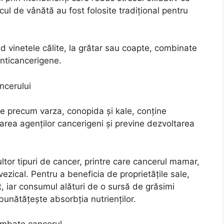
ucul de vânătă au fost folosite tradițional pentru
 vinetele călite, la grătar sau coapte, combinate
 anticancerigene.
ncerului
re precum varza, conopida și kale, conține
area agenților cancerigeni și previne dezvoltarea
ultor tipuri de cancer, printre care cancerul mamar,
vezical. Pentru a beneficia de proprietățile sale,
it, iar consumul alături de o sursă de grăsimi
bunătățește absorbția nutrienților.