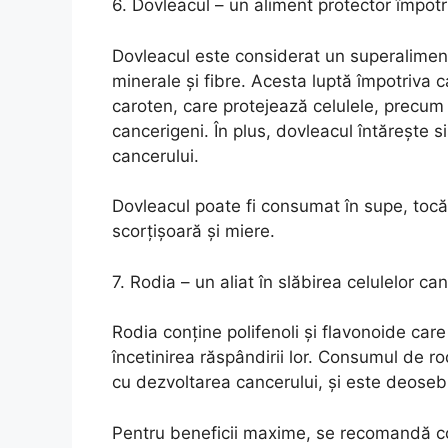
6. Dovleacul – un aliment protector împotr
Dovleacul este considerat un superaliment 
minerale și fibre. Acesta luptă împotriva c
caroten, care protejează celulele, precum 
cancerigeni. În plus, dovleacul întărește s
cancerului.
Dovleacul poate fi consumat în supe, tocăn
scorțișoară și miere.
7. Rodia – un aliat în slăbirea celulelor c
Rodia conține polifenoli și flavonoide care
încetinirea răspândirii lor. Consumul de ro
cu dezvoltarea cancerului, și este deosebi
Pentru beneficii maxime, se recomandă c