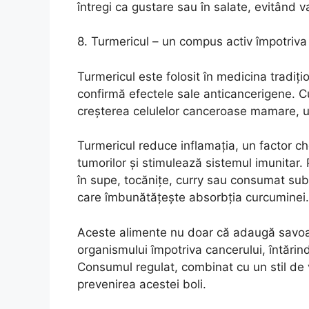
întregi ca gustare sau în salate, evitând 
8. Turmericul – un compus activ împotriva
Turmericul este folosit în medicina tradiți
confirmă efectele sale anticancerigene. C
creșterea celulelor canceroase mamare, ut
Turmericul reduce inflamația, un factor ch
tumorilor și stimulează sistemul imunitar.
în supe, tocănițe, curry sau consumat sub
care îmbunătățește absorbția curcuminei.
Aceste alimente nu doar că adaugă savoare 
organismului împotriva cancerului, întări
Consumul regulat, combinat cu un stil de v
prevenirea acestei boli.