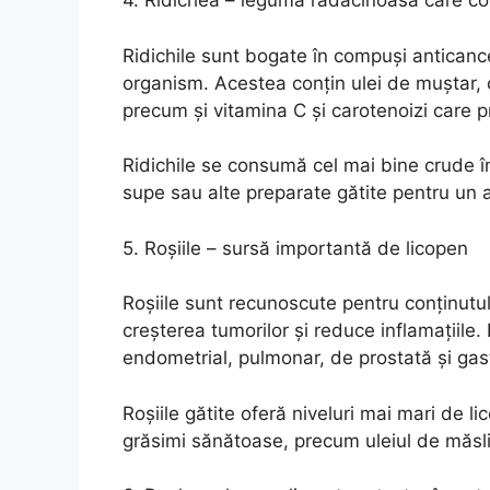
4. Ridichea – leguma rădăcinoasă care c
Ridichile sunt bogate în compuși anticancer
organism. Acestea conțin ulei de muștar, c
precum și vitamina C și carotenoizi care pr
Ridichile se consumă cel mai bine crude în
supe sau alte preparate gătite pentru un a
5. Roșiile – sursă importantă de licopen
Roșiile sunt recunoscute pentru conținutul
creșterea tumorilor și reduce inflamațiile.
endometrial, pulmonar, de prostată și gast
Roșiile gătite oferă niveluri mai mari de l
grăsimi sănătoase, precum uleiul de măsl