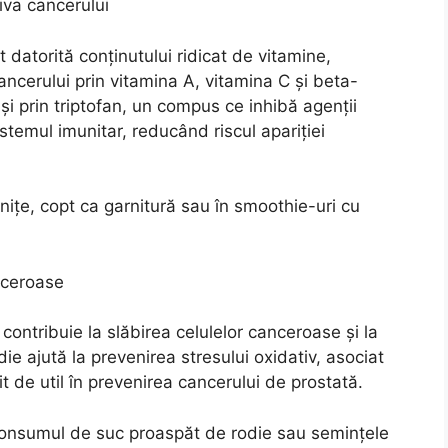
iva cancerului
datorită conținutului ridicat de vitamine,
ancerului prin vitamina A, vitamina C și beta-
și prin triptofan, un compus ce inhibă agenții
istemul imunitar, reducând riscul apariției
ițe, copt ca garnitură sau în smoothie-uri cu
anceroase
 contribuie la slăbirea celulelor canceroase și la
die ajută la prevenirea stresului oxidativ, asociat
t de util în prevenirea cancerului de prostată.
onsumul de suc proaspăt de rodie sau semințele