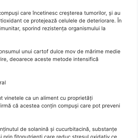
 compuși care încetinesc creșterea tumorilor, și au
tioxidant ce protejează celulele de deteriorare. În
imunitar, sporind rezistența organismului la
consumul unui cartof dulce mov de mărime medie
urire, deoarece aceste metode intensifică
ral
 vinetele ca un aliment cu proprietăți
firmă că acestea conțin compuși care pot preveni
onținutul de solanină și cucurbitacină, substanțe
prin fitonutrienți care reduc stresul oxidativ ce