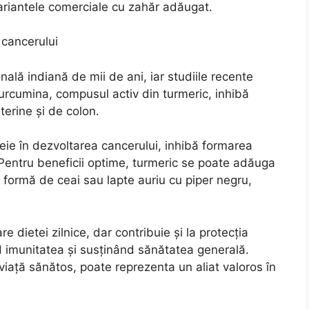
variantele comerciale cu zahăr adăugat.
 cancerului
onală indiană de mii de ani, iar studiile recente
urcumina, compusul activ din turmeric, inhibă
erine și de colon.
eie în dezvoltarea cancerului, inhibă formarea
 Pentru beneficii optime, turmeric se poate adăuga
 formă de ceai sau lapte auriu cu piper negru,
dietei zilnice, dar contribuie și la protecția
nd imunitatea și susținând sănătatea generală.
iață sănătos, poate reprezenta un aliat valoros în