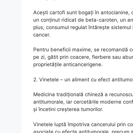
Acești cartofi sunt bogați în antocianine,
un conținut ridicat de beta-caroten, un an
plus, consumul regulat întărește sistemul 
cancer.
Pentru beneficii maxime, se recomandă 
pe zi, gătit prin coacere, fierbere sau ab
proprietățile anticancerigene.
2. Vinetele – un aliment cu efect antitumo
Medicina tradițională chineză a recunoscut
antitumorale, iar cercetările moderne con
și încetini creșterea tumorilor.
Vinetele luptă împotriva cancerului prin c
asociate cu efecte antitumorale, precum și 