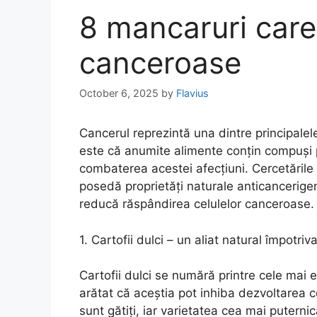
8 mancaruri care 
canceroase
October 6, 2025
by
Flavius
Cancerul reprezintă una dintre principalel
este că anumite alimente conțin compuși pu
combaterea acestei afecțiuni. Cercetările 
posedă proprietăți naturale anticancerigen
reducă răspândirea celulelor canceroase.
1. Cartofii dulci – un aliat natural împotriv
Cartofii dulci se numără printre cele mai e
arătat că aceștia pot inhiba dezvoltarea 
sunt gătiți, iar varietatea cea mai puterni