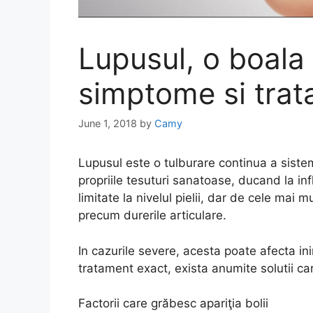
Lupusul, o boala 
simptome si tra
June 1, 2018
by
Camy
Lupusul este o tulburare continua a sistem
propriile tesuturi sanatoase, ducand la infl
limitate la nivelul pielii, dar de cele mai 
precum durerile articulare.
In cazurile severe, acesta poate afecta inim
tratament exact, exista anumite solutii c
Factorii care grăbesc apariţia bolii