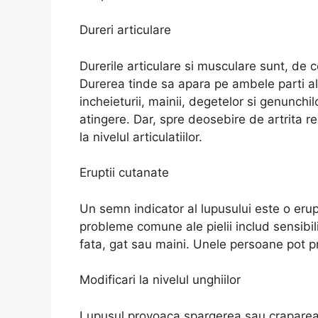
Dureri articulare
Durerile articulare si musculare sunt, de c
Durerea tinde sa apara pe ambele parti ale c
incheieturii, mainii, degetelor si genunchil
atingere. Dar, spre deosebire de artrita
la nivelul articulatiilor.
Eruptii cutanate
Un semn indicator al lupusului este o erupt
probleme comune ale pielii includ sensibili
fata, gat sau maini. Unele persoane pot p
Modificari la nivelul unghiilor
Lupusul provoaca spargerea sau craparea 