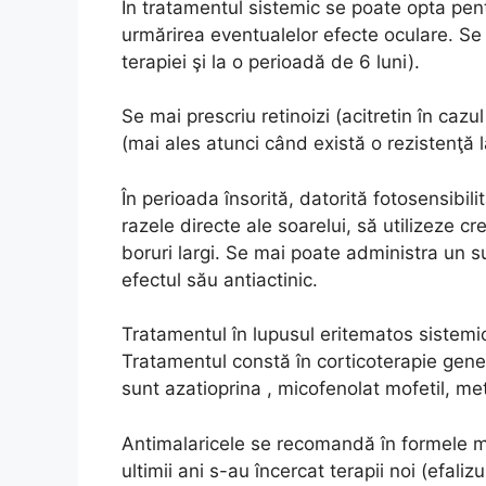
În tratamentul sistemic se poate opta pent
urmărirea eventualelor efecte oculare. Se 
terapiei şi la o perioadă de 6 luni).
Se mai prescriu retinoizi (acitretin în cazu
(mai ales atunci când există o rezistenţă 
În perioada însorită, datorită fotosensibili
razele directe ale soarelui, să utilizeze cr
boruri largi. Se mai poate administra un 
efectul său antiactinic.
Tratamentul în lupusul eritematos sistemi
Tratamentul constă în corticoterapie gen
sunt azatioprina , micofenolat mofetil, me
Antimalaricele se recomandă în formele m
ultimii ani s-au încercat terapii noi (efal