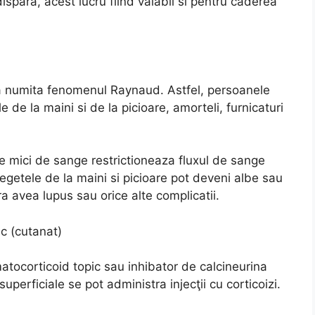
ispara, acest lucru fiind valabil si pentru caderea
a numita fenomenul Raynaud. Astfel, persoanele
de la maini si de la picioare, amorteli, furnicaturi
e mici de sange restrictioneaza fluxul de sange
degetele de la maini si picioare pot deveni albe sau
 avea lupus sau orice alte complicatii.
c (cutanat)
atocorticoid topic sau inhibator de calcineurina
uperficiale se pot administra injecţii cu corticoizi.