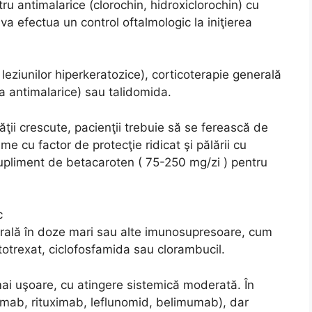
ru antimalarice (clorochin, hidroxiclorochin) cu
va efectua un control oftalmologic la iniţierea
l leziunilor hiperkeratozice), corticoterapie generală
la antimalarice) sau talidomida.
tăţii crescute, pacienţii trebuie să se ferească de
eme cu factor de protecţie ridicat şi pălării cu
supliment de betacaroten ( 75-250 mg/zi ) pentru
c
erală în doze mari sau alte imunosupresoare, cum
totrexat, ciclofosfamida sau clorambucil.
ai uşoare, cu atingere sistemică moderată. În
izumab, rituximab, leflunomid, belimumab), dar