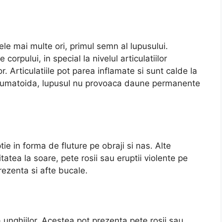
ele mai multe ori, primul semn al lupusului.
orpului, in special la nivelul articulatiilor
or. Articulatiile pot parea inflamate si sunt calde la
 reumatoida, lupusul nu provoaca daune permanente
ie in forma de fluture pe obraji si nas. Alte
tatea la soare, pete rosii sau eruptii violente pe
rezenta si afte bucale.
unghiilor. Acestea pot prezenta pete rosii sau