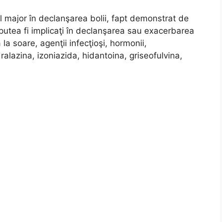
ol major în declanşarea bolii, fapt demonstrat de
ar putea fi implicaţi în declanşarea sau exacerbarea
la soare, agenţii infecţioşi, hormonii,
lazina, izoniazida, hidantoina, griseofulvina,