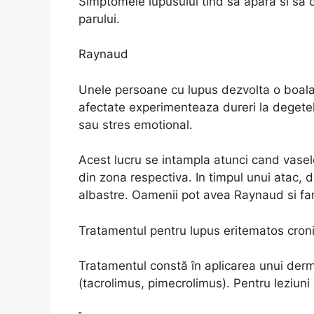
Simptomele lupusului tind sa apara si sa d
parului.
Raynaud
Unele persoane cu lupus dezvolta o boal
afectate experimenteaza dureri la degetele 
sau stres emotional.
Acest lucru se intampla atunci cand vasel
din zona respectiva. In timpul unui atac, 
albastre. Oamenii pot avea Raynaud si fara
Tratamentul pentru lupus eritematos croni
Tratamentul constă în aplicarea unui derm
(tacrolimus, pimecrolimus). Pentru leziuni s